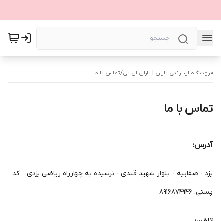
فروشگاه اینترنتی باران | باران ال تی
/
تماس با ما
تماس با ما
آدرس:
یزد - صفاییه - بلوار شهید قندی - نرسیده به چهارراه ریاضی یزدی کد
پستی: 8916874946