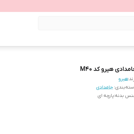
مدادی هیرو کد M40
ند:
هیرو
ته‌بندی
:
جامدادی
نس بدنه
:
پارچه ای