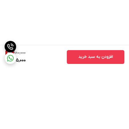
980,000
13
%
افزودن به سبد خرید
845,000
برگشت به بالا