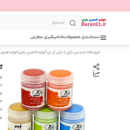
دسته‌بندی محصولات
خانه
پیگیری سفارش
فروشگاه اینترنتی باران | باران ال تی
/
لوازم التحریر باران
/
لوازم هنری 
گوا
بر
دس
بر
ح
تع
نو