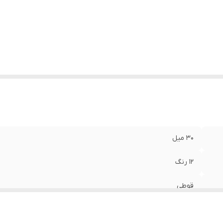
30 میل
12 رنگ
قوطی