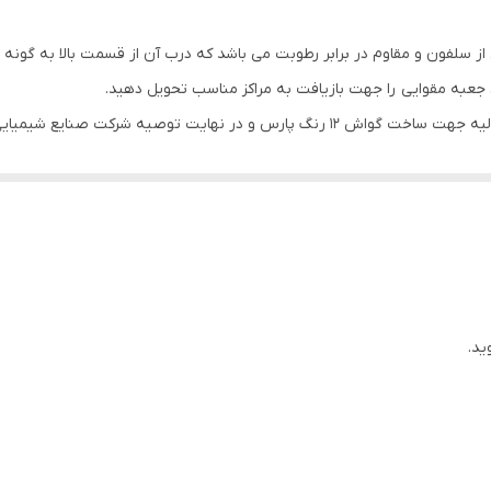
سلفون و مقاوم در برابر رطوبت می باشد که درب آن از قسمت بالا به گونه ای 
س جعبه مقوایی را جهت بازیافت به مراکز مناسب تحویل دهید.
طبق تحقیقات صورت گرفته و نوع طراحی در مواد اولیه جهت ساخت گواش 12 رنگ پارس و 
گواش پارس 12 رنگ حجم 30 میلی لیتر رنگ پوستر کد 0036 به طور خلاصه از موادی مانند صمغ عربی و رن
 موضوع به شما سرعت عمل و امکان ایجاد هر گونه نقاشی هنرمندانه ای را بر 
 دهی بالایی را در نقاط مورد نظر ایجاد کنید. همچنین بعد از انتقال رنگ 
های دیگر که می توانید با استفاده از آن طیف های وسیعی از رنگ های مختلف 
ید.