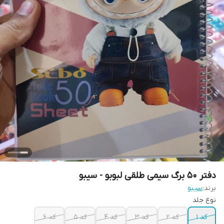
دفتر 50 برگ سیمی طلقی لبوبو - سیبو
برند:
سیبو
نوع جلد
کد 1
کد 2
کد 3
کد 4
کد 5
کد 6