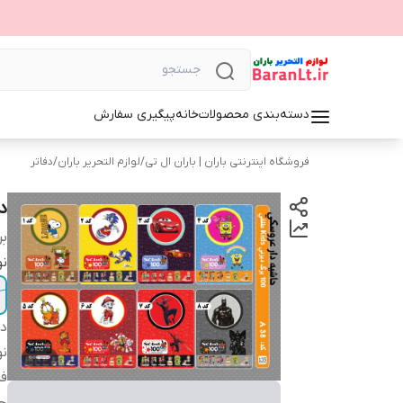
دسته‌بندی محصولات
خانه
پیگیری سفارش
فروشگاه اینترنتی باران | باران ال تی
/
لوازم التحریر باران
/
دفاتر
دفتر 100 
بر
نو
دس
ن
ف