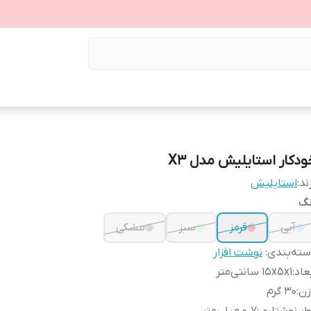
ودکار استایلیش مدل X3
ند:
استایلیش
نگ
آبی
قرمز
سبز
مشکی
ته‌بندی
:
نوشت افزار
عاد
:
۱۵x۵x۱ سانتی‌متر
زن
:
۳۰ گرم