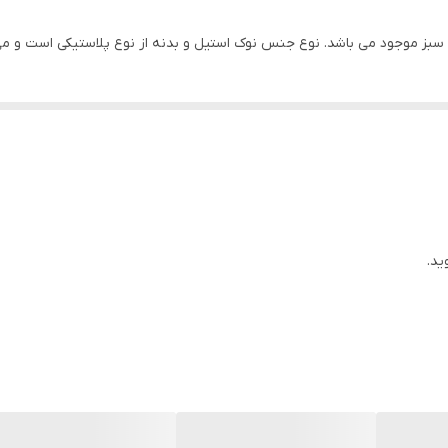
استیل
ید.