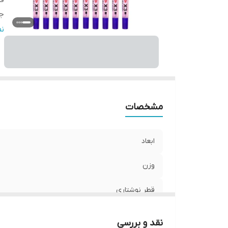
قط
ج
ج
ن
مشخصات
ابعاد
وزن
قطر نوشتاری
جنس بدنه
نقد و بررسی