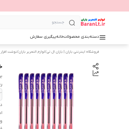
دسته‌بندی محصولات
خانه
پیگیری سفارش
فروشگاه اینترنتی باران | باران ال تی
/
لوازم التحریر باران
/
نوشت افزار
خ
بر
ر
دس
اب
و