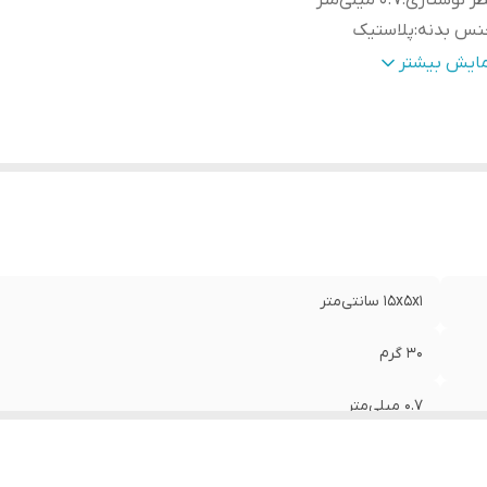
ر نوشتاری
:
۰.۷ میلی‌متر
نس بدنه
:
پلاستیک
نس نوک
:
استیل
مایش بیشتر
۱۵x۵x۱ سانتی‌متر
۳۰ گرم
۰.۷ میلی‌متر
پلاستیک