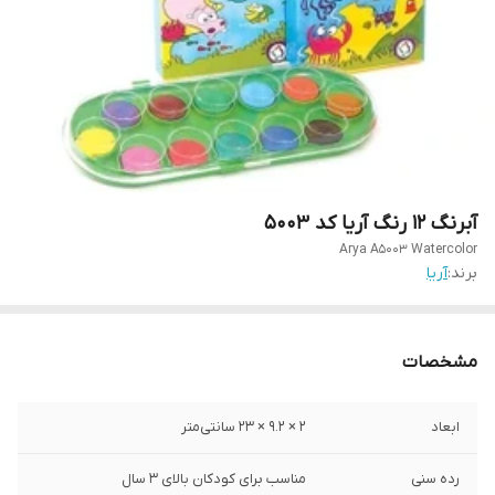
آبرنگ 12 رنگ آریا کد 5003
Arya A5003 Watercolor
برند:
آریا
مشخصات
ابعاد
2 × 9.2 × 23 سانتی‌متر
رده سنی
مناسب برای کودکان بالای 3 سال