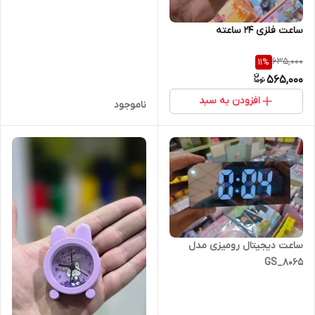
ساعت فلزی 24 ساعته
635,000
11
%
565,000
افزودن به سبد
ناموجود
ساعت دیجیتال رومیزی مدل
GS_8065