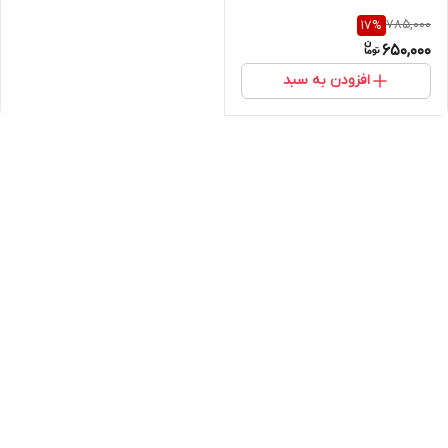
785,000
17
%
650,000
افزودن به سبد