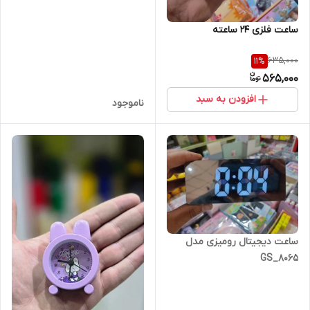
ساعت فلزی 24 ساعته
635,000
11
%
565,000
افزودن به سبد
ناموجود
ساعت دیجیتال رومیزی مدل
GS_8065