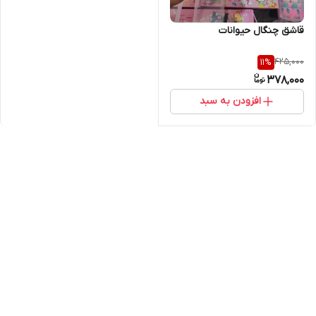
قاشق چنگال حیوانات
425,000
11
%
378,000
افزودن به سبد