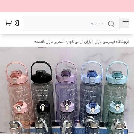
فروشگاه اینترنتی باران | باران ال تی
/
لوازم التحریر باران
/
قمقمه