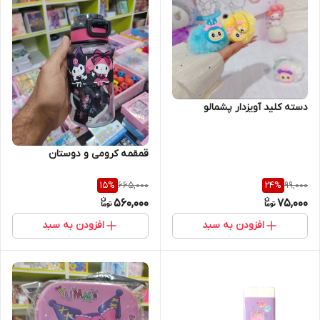
دسته کلید آویزدار پشمالو
قمقمه کرومی و دوستان
665,000
99,000
15
%
24
%
560,000
75,000
افزودن به سبد
افزودن به سبد