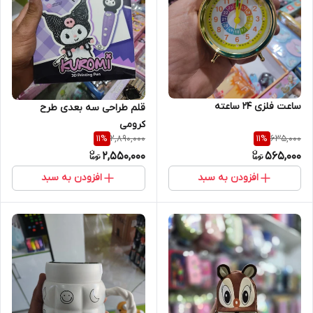
ساعت فلزی 24 ساعته
قلم طراحی سه بعدی طرح
کرومی
2,890,000
635,000
11
%
11
%
2,550,000
565,000
افزودن به سبد
افزودن به سبد