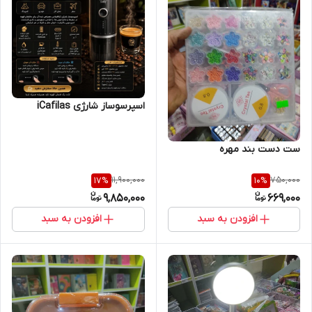
اسپرسوساز شارژی iCafilas
ست دست بند مهره
11,900,000
750,000
17
%
10
%
9,850,000
669,000
افزودن به سبد
افزودن به سبد