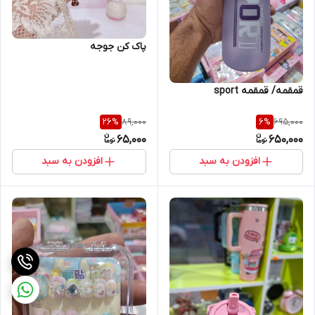
پاک کن جوجه
قمقمه/ قمقمه sport
89,000
695,000
26
%
6
%
65,000
650,000
افزودن به سبد
افزودن به سبد