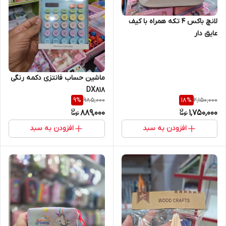
لانچ باکس 4 تکه همراه با کیف
عایق دار
ماشین حساب فانتزی دکمه رنگی
DX818
985,000
2,150,000
9
%
18
%
889,000
1,750,000
افزودن به سبد
افزودن به سبد