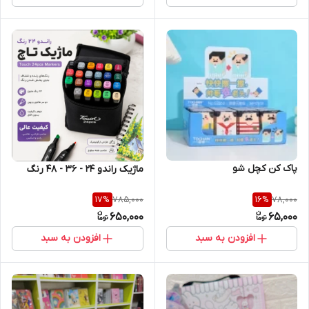
پاک کن کچل شو
ماژیک راندو 24 - 36 - 48 رنگ
785,000
78,000
17
%
16
%
650,000
65,000
افزودن به سبد
افزودن به سبد