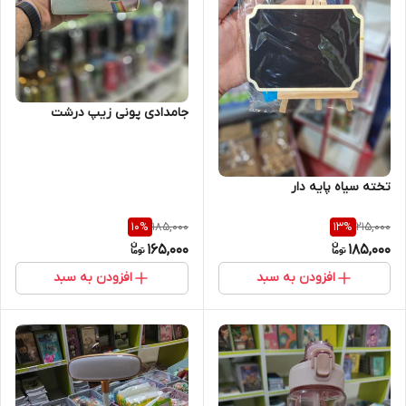
جامدادی پونی زیپ درشت
تخته سیاه پایه دار
185,000
215,000
10
%
13
%
165,000
185,000
افزودن به سبد
افزودن به سبد