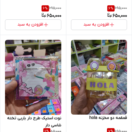
695,000
695,000
6
%
6
%
650,000
650,000
افزودن به سبد
افزودن به سبد
قمقمه دو مخزنه hola
نوت استیک طرح دار باربی تخته
شاسی دار
85,000
695,000
11
%
7
%