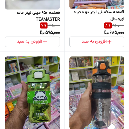
قمقمه 700میلی لیتر دو مخزنه
قمقمه 950 میلی لیتر مات
اورجینال
TEAMASTER
645,000
750,000
7
%
8
%
595,000
685,000
افزودن به سبد
افزودن به سبد