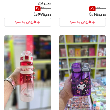
میلی لیتر
525,000
695,000
9
%
6
%
475,000
650,000
افزودن به سبد
افزودن به سبد