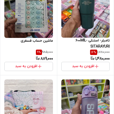
تامبلر- استنلی -600MIL
ماشین حساب فسفری
SITARAYURI
985,000
1,780,000
9
%
16
%
889,000
1,480,000
افزودن به سبد
افزودن به سبد