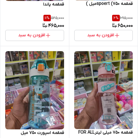
قمقمه spoert (750میل )
قمقمه پاندا
525,000
695,000
11
%
6
%
465,000
650,000
افزودن به سبد
افزودن به سبد
قمقمه 750 میلی لیترFOR ALL
قمقمه اسپورت 750 میل