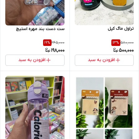
تراول ماگ کپل
ست دست بند مهره استیج
245,000
580,000
19
%
13
%
198,000
500,000
افزودن به سبد
افزودن به سبد