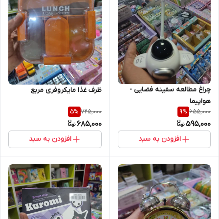
چراغ مطالعه سفینه فضایی -
ظرف غذا مایکروفری مربع
هواپیما
725,000
655,000
5
%
9
%
685,000
595,000
افزودن به سبد
افزودن به سبد