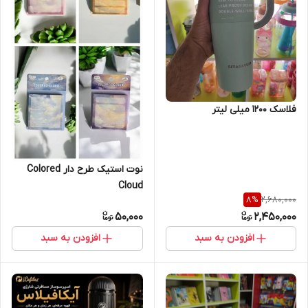
فلاسک 1200 میلی لیتر
نوت استیک طرح دار Colored
Cloud
2,680,000
8
%
50,000
2,450,000
افزودن به سبد
افزودن به سبد