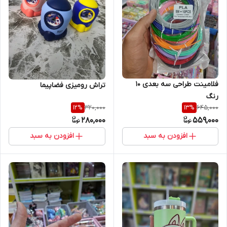
فلامینت طراحی سه بعدی 10
تراش رومیزی فضاپیما
رنگ
320,000
645,000
12
%
13
%
280,000
559,000
افزودن به سبد
افزودن به سبد