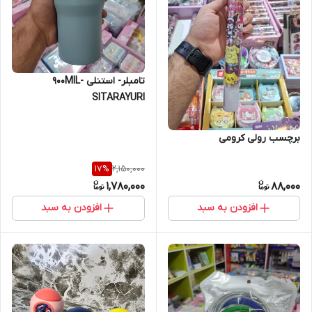
تامبلر- استنلی -900MIL
SITARAYURI
برچسب رولی کرومی
2,150,000
17
%
1,780,000
88,000
افزودن به سبد
افزودن به سبد