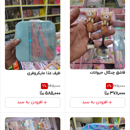
قاشق چنگال حیوانات
ظرف غذا مایکروفری
645,000
425,000
9
%
11
%
585,000
378,000
افزودن به سبد
افزودن به سبد