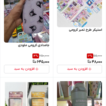
استیکر طرح تمبر کرومی
جامدادی کرومی ملودی
750,000
55,000
14
%
12
%
645,000
48,000
افزودن به سبد
افزودن به سبد