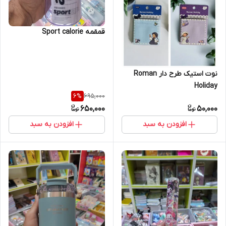
قمقمه Sport calorie
نوت استیک طرح دار Roman
Holiday
695,000
6
%
650,000
50,000
افزودن به سبد
افزودن به سبد