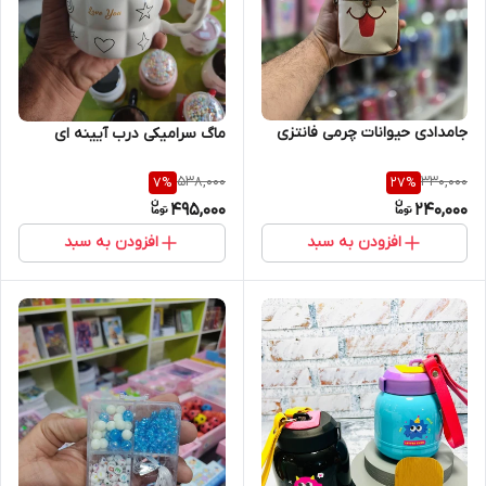
جامدادی حیوانات چرمی فانتزی
ماگ سرامیکی درب آیینه ای
538,000
330,000
7
%
27
%
495,000
240,000
افزودن به سبد
افزودن به سبد