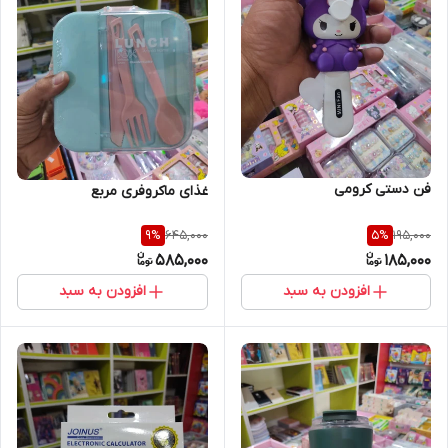
فن دستی کرومی
غذای ماکروفری مربع
645,000
195,000
9
%
5
%
585,000
185,000
افزودن به سبد
افزودن به سبد