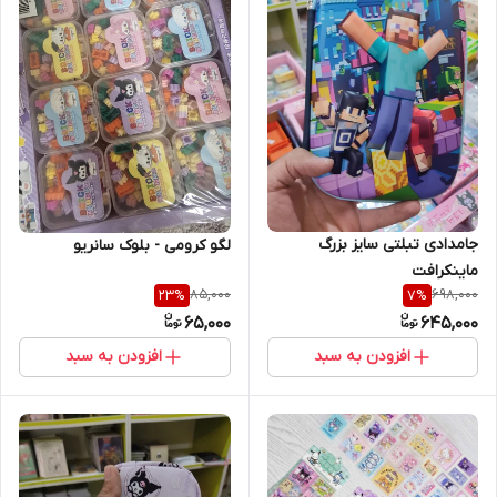
جامدادی تبلتی سایز بزرگ
لگو کرومی - بلوک سانریو
ماینکرافت
85,000
698,000
23
%
7
%
65,000
645,000
افزودن به سبد
افزودن به سبد