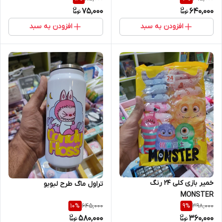
75,000
640,000
افزودن به سبد
افزودن به سبد
خمیر بازی کلی 24 رنگ
تراول ماگ طرح لبوبو
MONSTER
645,000
398,000
10
%
9
%
580,000
360,000