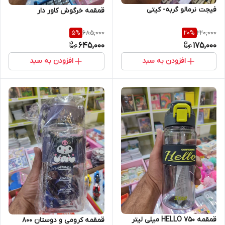
فیجت نرمالو گربه- کیتی
قمقمه خرگوش کاور دار
685,000
220,000
5
%
20
%
645,000
175,000
افزودن به سبد
افزودن به سبد
قمقمه HELLO 750 میلی لیتر
قمقمه کرومی و دوستان 800