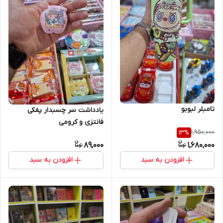
تامبلر لبوبو
یادداشت سر چسبدار پفکی
فانتزی و کرومی
1,950,000
13
%
89,000
1,680,000
افزودن به سبد
افزودن به سبد