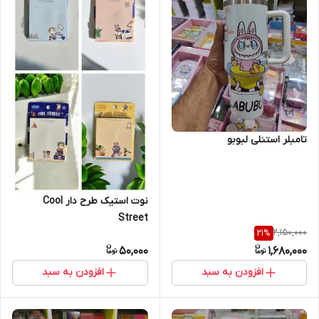
تامبلر استنلی لبوبو
نوت استیک طرح دار Cool
Street
2,150,000
21
%
50,000
1,680,000
افزودن به سبد
افزودن به سبد