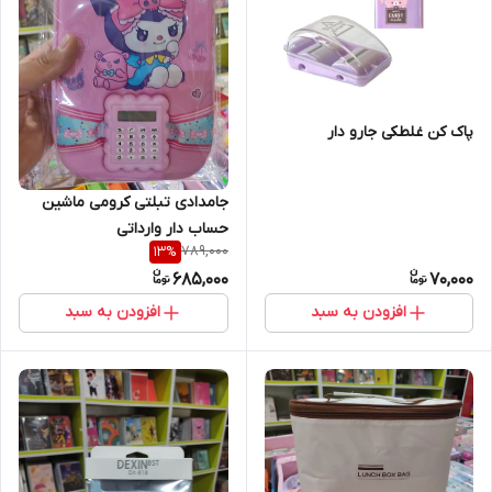
پاک کن غلطکی جارو دار
جامدادی تبلتی کرومی ماشین
حساب دار وارداتی
789,000
13
%
685,000
70,000
افزودن به سبد
افزودن به سبد