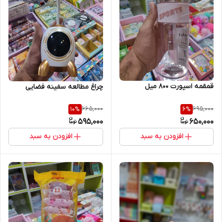
قمقمه اسپورت 800 میل
چراغ مطالعه سفینه فضایی
665,000
695,000
10
%
6
%
595,000
650,000
افزودن به سبد
افزودن به سبد