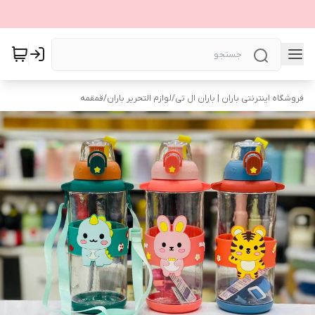
فروشگاه اینترنتی باران | باران ال تی
/
لوازم التحریر باران
/
قمقمه