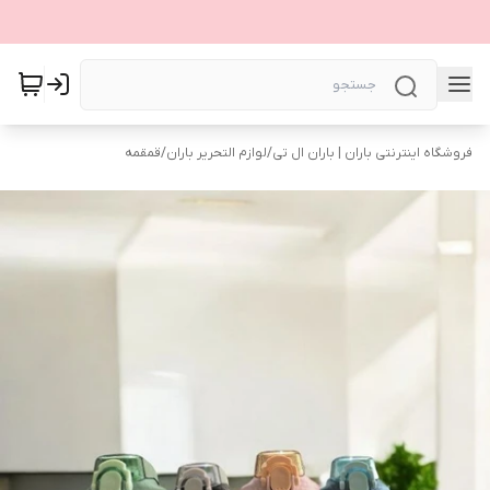
فروشگاه اینترنتی باران | باران ال تی
/
لوازم التحریر باران
/
قمقمه