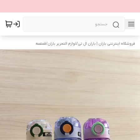
فروشگاه اینترنتی باران | باران ال تی
/
لوازم التحریر باران
/
قمقمه