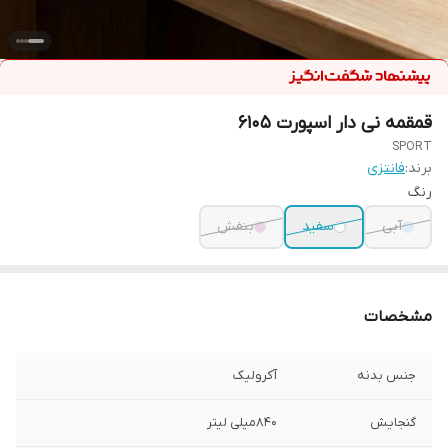
قمقمه نی دار اسپورت 6105
SPORT
برند:
فانتزی
رنگ
آبی
سفید
بنفش
مشخصات
جنس بدنه
آکرولیک
گنجایش
840میلی لیتر