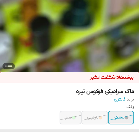
ماگ سرامیکی فوکوس تیره
برند:
فانتزی
رنگ
مشکی
نارنجی
سبز