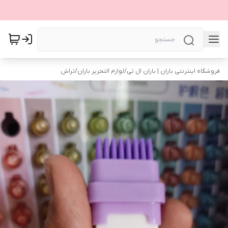
فروشگاه اینترنتی باران | باران ال تی
/
لوازم التحریر باران
/
تراش