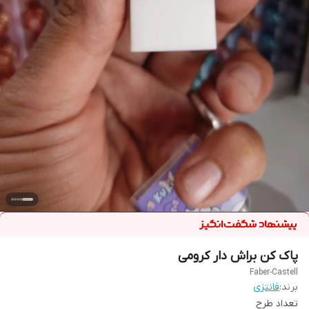
پاک کن براش دار کرومی
Faber-Castell
برند:
فانتزی
تعداد طرح