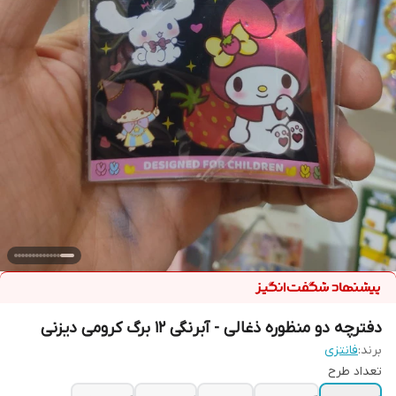
دفترچه دو منظوره ذغالی - آبرنگی ۱۲ برگ کرومی دیزنی
برند:
فانتزی
تعداد طرح