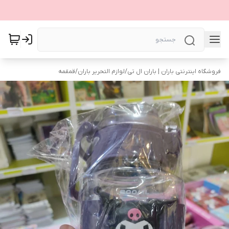
فروشگاه اینترنتی باران | باران ال تی
/
لوازم التحریر باران
/
قمقمه