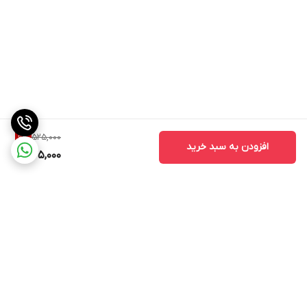
525,000
9
%
افزودن به سبد خرید
475,000
برگشت به بالا