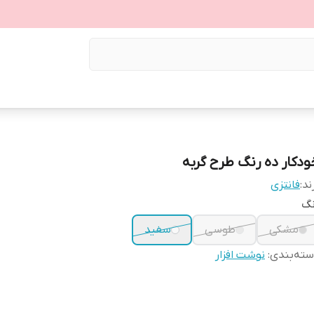
ودکار ده رنگ طرح گربه
ند:
فانتزی
نگ
مشکی
طوسی
سفید
ته‌بندی
:
نوشت افزار