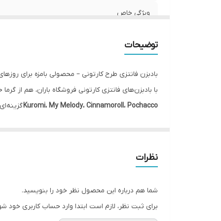
ویژگی خاص
ساخت کشور
توضیحات
بادبزن فانتزی طرح کارتونی – محصولی بامزه برای روزهای
با بادبزن‌های فانتزی کارتونی فروشگاه باران، هم از گ
Kuromi، My Melody، Cinnamoroll، Pochacco
گزینه‌ای
ویژگی‌ها:
جنس: پلاستیک سبک و مقاوم
طراحی شفاف و رنگی با چاپ باکیفیت
نظرات
قابلیت جمع شدن و حمل آسان در کیف یا کوله
مناسب برای استفاده در مدرسه، پیک‌نیک، سفر یا تزئ
شما هم درباره این محصول نظر خود را بنویسید.
🎁 ایده‌آل برای هدیه دادن به کودکان و طرفداران کاراکتر
برای ثبت نظر، لازم است ابتدا وارد حساب کاربری خود شو
📦 موجود در طرح‌های مختلف – لطفاً هنگام سفارش طرح مورد