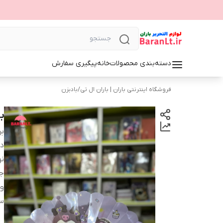
دسته‌بندی محصولات
خانه
پیگیری سفارش
فروشگاه اینترنتی باران | باران ال تی
/
بادبزن
ب
بر
دس
ن
ج
و
س