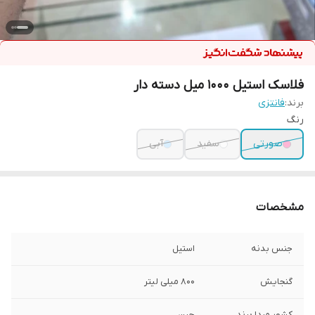
فلاسک استیل 1000 میل دسته دار
برند:
فانتزی
رنگ
صورتی
سفید
آبی
مشخصات
جنس بدنه
استیل
گنجایش
800 میلی لیتر
کشور مبدا برند
چین