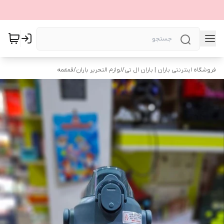
فروشگاه اینترنتی باران | باران ال تی
/
لوازم التحریر باران
/
قمقمه