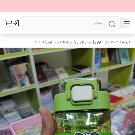
فروشگاه اینترنتی باران | باران ال تی
/
لوازم التحریر باران
/
قمقمه