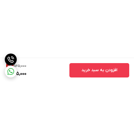
525,000
11
%
افزودن به سبد خرید
465,000