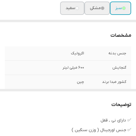
سبز
مشکی
سفید
مشخصات
جنس بدنه
اکرولیک
گنجایش
600 میلی لیتر
کشور مبدا برند
چین
توضیحات
✅ دارای نی , قفل
✅ جنس اورجینال ( وزن سنگین )