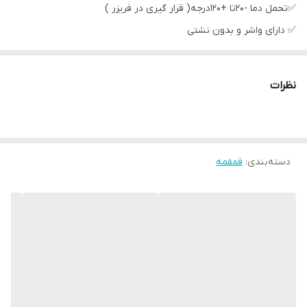
✅تحمل دما -20تا +120درجه( قرار گیری در فریزر )
✅ دارای واشر و بدون نشتی
🎨 رنگ بندی مطابق تصویرِ
نظرات
دسته‌بندی
:
قمقمه