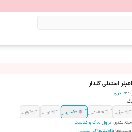
امبلر استنلی گلدار
ند:
فانتزی
نگ
سبز
سفید
بنفش
آبی
کرم
ته‌بندی
:
تراول ماگ و فلاسک
چسب‌ها :
تامبلر
،
ماگ استنلی