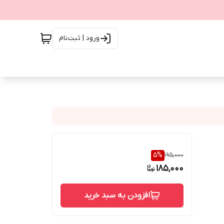
ورود | ثبت‌نام
5
%
195,000
185,000
افزودن به سبد خرید