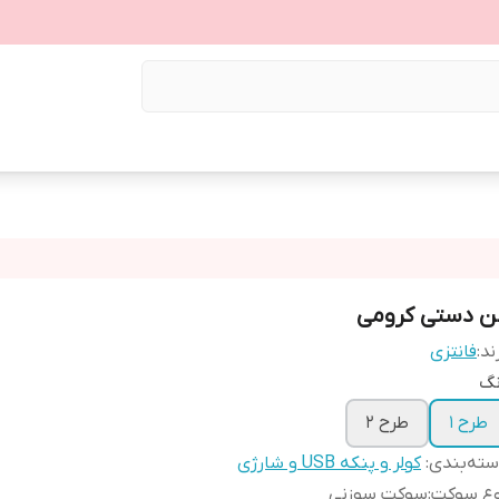
ن دستی کرومی
ند:
فانتزی
نگ
طرح 1
طرح 2
ته‌بندی
:
کولر و پنکه USB و شارژی
وع سوکت
:
سوکت سوزنی