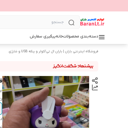
دسته‌بندی محصولات
خانه
پیگیری سفارش
فروشگاه اینترنتی باران | باران ال تی
/
کولر و پنکه USB و شارژی
ف
بر
ر
دس
ن