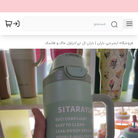
فروشگاه اینترنتی باران | باران ال تی
/
تراول ماگ و فلاسک