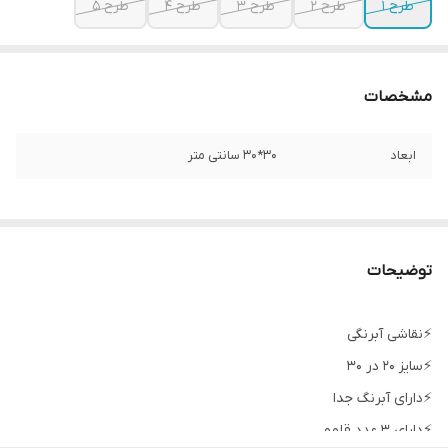
طرح 1
طرح 2
طرح 3
طرح 4
طرح 5
مشخصات
ابعاد
30*30 سانتی متر
توضیحات
⚡️نقاشی آبرنگی
⚡️سایز ۲۰ در ۳۰
⚡️دارای آبرنگ جدا
⚡️دارای ۳ عدد قلمو