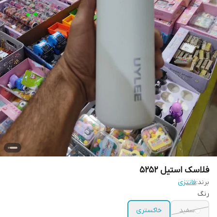
فلاسک استیل 5252
برند:
فانتزی
رنگ
سفید
خاکستری