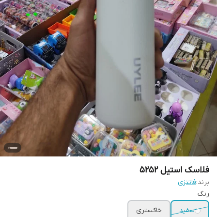
فلاسک استیل 5252
برند:
فانتزی
رنگ
سفید
خاکستری