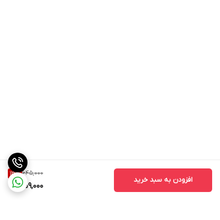
645,000
13
%
افزودن به سبد خرید
559,000